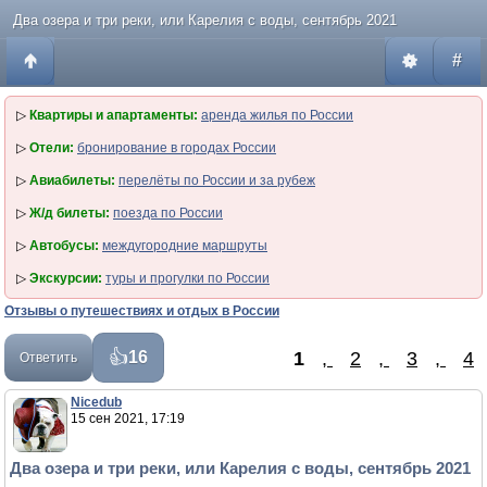
Два озера и три реки, или Карелия с воды, сентябрь 2021
#
▷
Квартиры и апартаменты:
аренда жилья по России
▷
Отели:
бронирование в городах России
▷
Авиабилеты:
перелёты по России и за рубеж
▷
Ж/д билеты:
поезда по России
▷
Автобусы:
междугородние маршруты
▷
Экскурсии:
туры и прогулки по России
Отзывы о путешествиях и отдых в России
1
,
2
,
3
,
4
16
Ответить
Nicedub
15 сен 2021, 17:19
Два озера и три реки, или Карелия с воды, сентябрь 2021