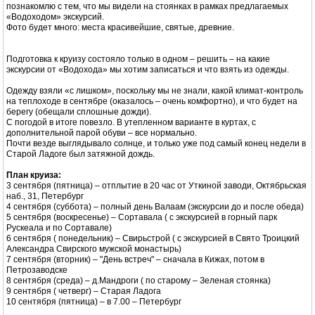
познакомлю с тем, что мы видели на стоянках в рамках предлагаемых
«Водоходом» экскурсий.
Фото будет много: места красивейшие, святые, древние.
Подготовка к круизу состояло только в одном – решить – на какие
экскурсии от «Водохода» мы хотим записаться и что взять из одежды.
Одежду взяли «с лишком», поскольку мы не знали, какой климат-контроль
на теплоходе в сентябре (оказалось – очень комфортно), и что будет на
берегу (обещали сплошные дожди).
С погодой в итоге повезло. В утепленном варианте в куртах, с
дополнительной парой обуви – все нормально.
Почти везде выглядывало солнце, и только уже под самый конец недели в
Старой Ладоге был затяжной дождь.
План круиза:
3 сентября (пятница) – отплытие в 20 час от Уткиной заводи, Октябрьская
наб., 31, Петербург
4 сентября (суббота) – полный день Валаам (экскурсии до и после обеда)
5 сентября (воскресенье) – Сортавала ( с экскурсией в горный парк
Рускеала и по Сортавале)
6 сентября ( понедельник) – Свирьстрой ( с экскурсией в Свято Троицкий
Александра Свирского мужской монастырь)
7 сентября (вторник) – "День встреч" – сначала в Кижах, потом в
Петрозаводске
8 сентября (среда) – д.Мандроги ( по старому – Зеленая стоянка)
9 сентября ( четверг) – Старая Ладога
10 сентября (пятница) – в 7.00 – Петербург