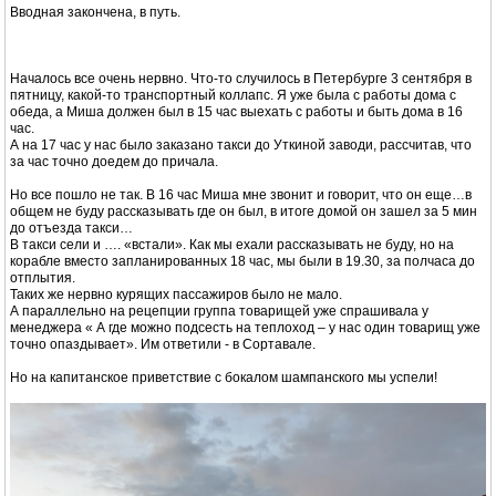
Вводная закончена, в путь.
Началось все очень нервно. Что-то случилось в Петербурге 3 сентября в
пятницу, какой-то транспортный коллапс. Я уже была с работы дома с
обеда, а Миша должен был в 15 час выехать с работы и быть дома в 16
час.
А на 17 час у нас было заказано такси до Уткиной заводи, рассчитав, что
за час точно доедем до причала.
Но все пошло не так. В 16 час Миша мне звонит и говорит, что он еще…в
общем не буду рассказывать где он был, в итоге домой он зашел за 5 мин
до отъезда такси…
В такси сели и …. «встали». Как мы ехали рассказывать не буду, но на
корабле вместо запланированных 18 час, мы были в 19.30, за полчаса до
отплытия.
Таких же нервно курящих пассажиров было не мало.
А параллельно на рецепции группа товарищей уже спрашивала у
менеджера « А где можно подсесть на теплоход – у нас один товарищ уже
точно опаздывает». Им ответили - в Сортавале.
Но на капитанское приветствие с бокалом шампанского мы успели!