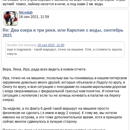
жуткий: темно, лайнер несется в ночи, а под нами 2 км. воды.
Nicedub
16 сен 2021, 11:59
Re: Два озера и три реки, или Карелия с воды, сентябрь
2021
Scarlet-Cet писал(а)
16 сен 2021, 11:30
:
еще и подумала - такой маршрут, точно на машине. Оля, а стоимость круиза
озвучь
Вера, Лена, Ира, рада всех видеть в новом отчете.
Ира, точно не на машине, поскольку как ты понимаешь в нашем питерском
окружении довольно много друзей, которые объехали и Ладогу по кругу, и
Онегу по кругу, и всю ситуацию с поездками по нашим карельским дорогам
( когда сворачиваешь с федеральной трассы) нам понятна. И понятна
ситуация с ночлегом ( если ты не хочешь ночевать в палатке на берегу
озера).
За неделю, а по факту 6 дней такой маршрут на машине просто
физически не сделать ( я имею в виду 2 озера). К тому же, мы хотели
именно на острова, а это тоже дополнительное время, хотя в принципе
сейчас многое сдвинулось в лучшую сторону.