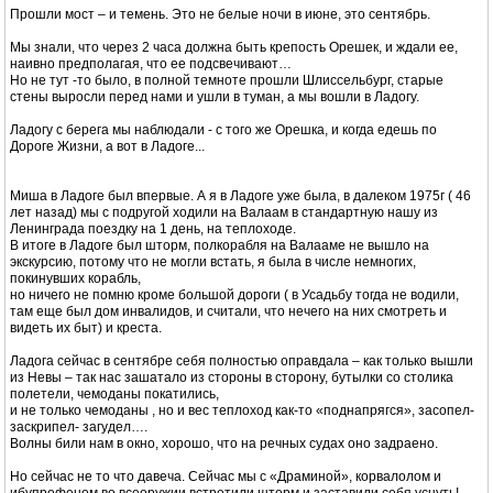
Прошли мост – и темень. Это не белые ночи в июне, это сентябрь.
Мы знали, что через 2 часа должна быть крепость Орешек, и ждали ее,
наивно предполагая, что ее подсвечивают…
Но не тут -то было, в полной темноте прошли Шлиссельбург, старые
стены выросли перед нами и ушли в туман, а мы вошли в Ладогу.
Ладогу с берега мы наблюдали - с того же Орешка, и когда едешь по
Дороге Жизни, а вот в Ладоге...
Миша в Ладоге был впервые. А я в Ладоге уже была, в далеком 1975г ( 46
лет назад) мы с подругой ходили на Валаам в стандартную нашу из
Ленинграда поездку на 1 день, на теплоходе.
В итоге в Ладоге был шторм, полкорабля на Валааме не вышло на
экскурсию, потому что не могли встать, я была в числе немногих,
покинувших корабль,
но ничего не помню кроме большой дороги ( в Усадьбу тогда не водили,
там еще был дом инвалидов, и считали, что нечего на них смотреть и
видеть их быт) и креста.
Ладога сейчас в сентябре себя полностью оправдала – как только вышли
из Невы – так нас зашатало из стороны в сторону, бутылки со столика
полетели, чемоданы покатились,
и не только чемоданы , но и вес теплоход как-то «поднапрягся», засопел-
заскрипел- загудел….
Волны били нам в окно, хорошо, что на речных судах оно задраено.
Но сейчас не то что давеча. Сейчас мы с «Драминой», корвалолом и