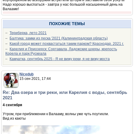
ибупрофеном во всеоружии встретили шторм и заставили себя уснуть!
Надо хорошо выспаться - завтра у нас большой насышенный день на
Валааме!
ПОХОЖИЕ ТЕМЫ
–
Териберка, лето 2021
–
Балтика: замки из песка '2021 (Калининградская область)
–
Какой город может похвастаться таким парком? Краснодар. 2021 г.
–
Карелия и Приозерск: Сортавала, Ладожские шхеры, крепость
Корела и парк Рускеала
–
Камчатка, сентябрь 2025 - Я не вижу реки, я не вижу моста
Nicedub
15 сен 2021, 17:44
Re: Два озера и три реки, или Карелия с воды, сентябрь
2021
4 сентября
Утром, при приближении к Валааму, волны уже чуть поутихли.
Вид из каюты