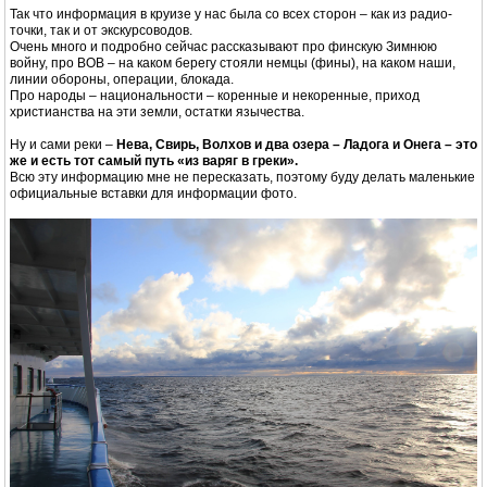
Так что информация в круизе у нас была со всех сторон – как из радио-
точки, так и от экскурсоводов.
Очень много и подробно сейчас рассказывают про финскую Зимнюю
войну, про ВОВ – на каком берегу стояли немцы (фины), на каком наши,
линии обороны, операции, блокада.
Про народы – национальности – коренные и некоренные, приход
христианства на эти земли, остатки язычества.
Ну и сами реки –
Нева, Свирь, Волхов и два озера – Ладога и Онега – это
же и есть тот самый путь «из варяг в греки».
Всю эту информацию мне не пересказать, поэтому буду делать маленькие
официальные вставки для информации фото.