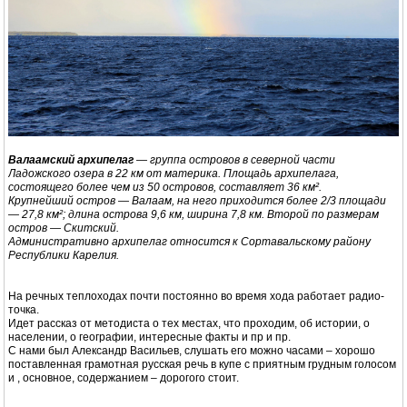
Валаамский архипелаг
— группа островов в северной части
Ладожского озера в 22 км от материка. Площадь архипелага,
состоящего более чем из 50 островов, составляет 36 км².
Крупнейший остров — Валаам, на него приходится более 2/3 площади
— 27,8 км²; длина острова 9,6 км, ширина 7,8 км. Второй по размерам
остров — Скитский.
Административно архипелаг относится к Сортавальскому району
Республики Карелия.
На речных теплоходах почти постоянно во время хода работает радио-
точка.
Идет рассказ от методиста о тех местах, что проходим, об истории, о
населении, о географии, интересные факты и пр и пр.
С нами был Александр Васильев, слушать его можно часами – хорошо
поставленная грамотная русская речь в купе с приятным грудным голосом
и , основное, содержанием – дорогого стоит.