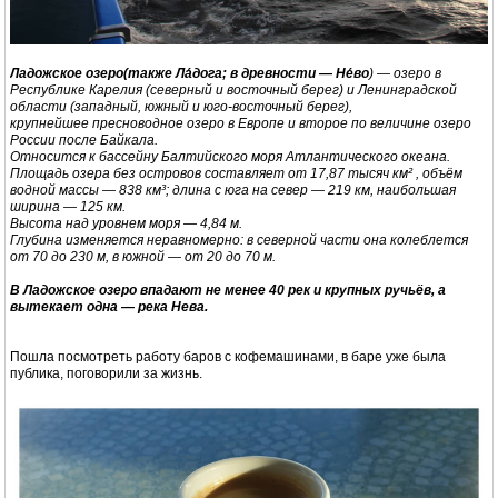
Ладожское озеро(также Ла́дога; в древности — Не́во
) — озеро в
Республике Карелия (северный и восточный берег) и Ленинградской
области (западный, южный и юго-восточный берег),
крупнейшее пресноводное озеро в Европе и второе по величине озеро
России после Байкала.
Относится к бассейну Балтийского моря Атлантического океана.
Площадь озера без островов составляет от 17,87 тысяч км² , объём
водной массы — 838 км³; длина с юга на север — 219 км, наибольшая
ширина — 125 км.
Высота над уровнем моря — 4,84 м.
Глубина изменяется неравномерно: в северной части она колеблется
от 70 до 230 м, в южной — от 20 до 70 м.
В Ладожское озеро впадают не менее 40 рек и крупных ручьёв, а
вытекает одна — река Нева.
Пошла посмотреть работу баров с кофемашинами, в баре уже была
публика, поговорили за жизнь.