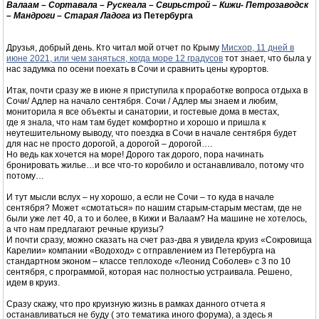
Валаам – Сортавала – Рускеала – Свирьстрой – Кижи- Петрозаводск
– Мандроги – Старая Ладога
из Петербурга
Друзья, добрый день. Кто читал мой отчет по Крыму
Мисхор, 11 дней в
июне 2021, или чем заняться, когда море 12 градусов
тот знает, что была у
нас задумка по осени поехать в Сочи и сравнить цены курортов.
Итак, почти сразу же в июне я приступила к проработке вопроса отдыха в
Сочи/ Адлер на начало сентября. Сочи / Адлер мы знаем и любим,
мониторила я все объекты и санатории, и гостевые дома в местах,
где я знала, что нам там будет комфортно и хорошо и пришла к
неутешительному выводу, что поездка в Сочи в начале сентября будет
для нас не просто дорогой, а дорогой – дорогой….
Но ведь как хочется на море! Дорого так дорого, пора начинать
бронировать жилье…и все что-то коробило и останавливало, потому что
потому…
И тут мысли вслух – ну хорошо, а если не Сочи – то куда в начале
сентября? Может «смотаться» по нашим старым-старым местам, где не
были уже лет 40, а то и более, в Кижи и Валаам? На машине не хотелось,
а что нам предлагают речные круизы?
И почти сразу, можно сказать на счет раз-два я увидела круиз «Сокровища
Карелии» компании «Водоход» с отправлением из Петербурга на
стандартном эконом – классе теплоходе «Леонид Соболев» с 3 по 10
сентября, с программой, которая нас полностью устраивала. Решено,
идем в круиз.
Сразу скажу, что про круизную жизнь в рамках данного отчета я
останавливаться не буду ( это тематика иного форума), а здесь я