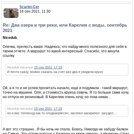
Scarlet-Cet
16 сен 2021, 11:30
Re: Два озера и три реки, или Карелия с воды, сентябрь
2021
Nicedub
,
Олечка, прелесть какая. Надеюсь, что найду много полезного для себя в
твоем отчете. А маршрут то какой интересный. Спасибо, что кинула
ссылку.
Nicedub писал(а)
15 сен 2021, 17:19
:
И почти сразу, можно сказать на счет раз-два я увидела круиз
Ой, а я то и не успев прочитать начало, еще и подумала - такой маршрут,
точно на машине. Оля, а стоимость круиза озвучь. Я то больше сама хочу,
но отпуск не резиновый. В Карелию очень хочу, но пока никак...
Nicedub писал(а)
15 сен 2021, 17:19
:
но и вес теплоход как-то «поднапрягся», засопел-заскрипел- загудел….
А вот это страшно...Я бы ночь не спала. Боюсь. Никогда не забуду балкон
на Сивью. Это утром хорошо с балкона на море глянуть, а вечером- страх