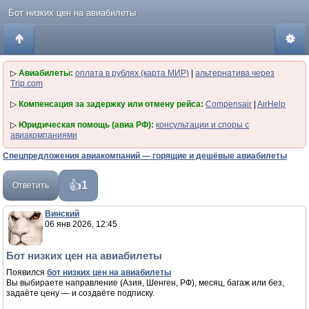
Бот низких цен на авиабилеты
▷
Авиабилеты:
оплата в рублях (карта МИР)
|
альтернатива через
Trip.com
▷
Компенсация за задержку или отмену рейса:
Compensair
|
AirHelp
▷
Юридическая помощь (авиа РФ):
консультации и споры с
авиакомпаниями
Спецпредложения авиакомпаний — горящие и дешёвые авиабилеты
1
Ответить
Винский
06 янв 2026, 12:45
Бот низких цен на авиабилеты
Появился
бот низких цен на авиабилеты
Вы выбираете направление (Азия, Шенген, РФ), месяц, багаж или без,
задаёте цену — и создаёте подписку.