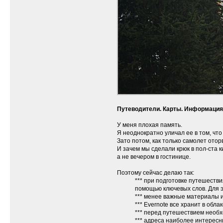
Путеводители. Карты. Информация
У меня плохая память.
Я неоднократно уличал ее в том, что
Зато потом, как только самолет ото
И зачем мы сделали крюк в пол-ста 
а не вечером в гостинице.
Поэтому сейчас делаю так:
*** при подготовке путешеств
помощью ключевых слов. Для эт
*** менее важные материалы из
*** Evernote все хранит в обла
*** перед путешествием необ
*** адреса наиболее интересн