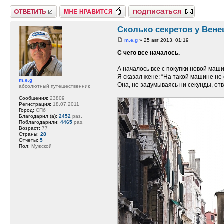
Ответить
Нравится
Подписаться на тему
Сколько секретов у Вене
m.e.g
» 25 авг 2013, 01:19
С чего все началось.
А началось все с покупки новой маши
Я сказал жене: “На такой машине не 
m.e.g
Она, не задумываясь ни секунды, от
абсолютный путешественник
Сообщения:
23809
Регистрация:
18.07.2011
Город:
СПб
Благодарил (а):
2452
раз.
Поблагодарили:
4465
раз.
Возраст:
77
Страны:
28
Отчеты:
5
Пол:
Мужской