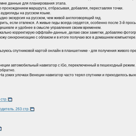
 мне данные для планирования этапа.
яю прохождением маршрута, отбрасывая, добавляя, переставляя точки.
 аудиогиды на русском языке.
дио экскурсия на русском, чем живой англоговорящий гид.
ить, если отвлекся. А живые гиды всегда сердятся, особенно после 3-й прос
о дешевле и удобнее в смысле управления своим временем.
локально корректирую оффлайн-данные, делаю свои заметки, добавляю фотог
вожу синхронизацию с облаком и в итоге получаю все в домашнем компьютере
льзуюсь спутниковой картой онлайн в планшетнике - для получения живого пр
енеции автомобильный навигатор c iGo, переключенный в пешеходный режим.
 обратно.
 На узких улочках Венеции навигатор часто терял спутники и приходилось вых
стр.
дитель. 263 стр.