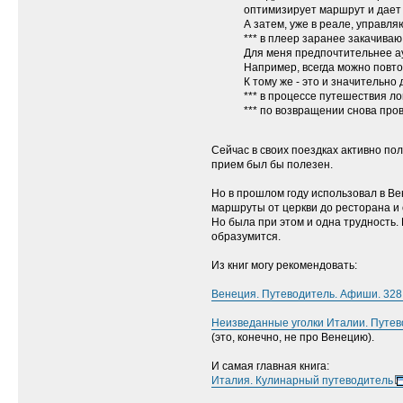
оптимизирует маршрут и дает
А затем, уже в реале, управл
*** в плеер заранее закачиваю
Для меня предпочтительнее ау
Например, всегда можно повтор
К тому же - это и значительн
*** в процессе путешествия 
*** по возвращении снова про
Сейчас в своих поездках активно по
прием был бы полезен.
Но в прошлом году использовал в В
маршруты от церкви до ресторана и
Но была при этом и одна трудность.
образумится.
Из книг могу рекомендовать:
Венеция. Путеводитель. Афиши. 328 
Неизведанные уголки Италии. Путево
(это, конечно, не про Венецию).
И самая главная книга:
Италия. Кулинарный путеводитель