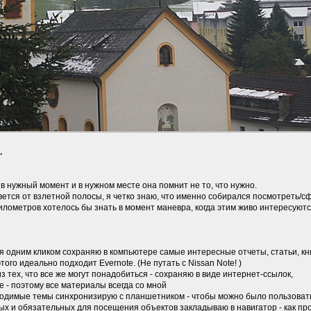
.
 в нужный момент и в нужном месте она помнит не то, что нужно.
рвется от взлетной полосы, я четко знаю, что именно собирался посмотреть/
километров хотелось бы знать в момент маневра, когда этим живо интересуютс
ия одним кликом сохраняю в компьютере самые интересные отчеты, статьи, кни
ого идеально подходит Evernote. (Не путать с Nissan Note! )
 тех, что все же могут понадобиться - сохраняю в виде интернет-ссылок,
ке - поэтому все материалы всегда со мной
ходимые темы синхронизирую с планшетником - чтобы можно было пользова
ых и обязательных для посещения объектов закладываю в навигатор - как п