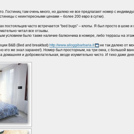
то. Гостиниц там очень много, но далеко не все предлагают номер с индивиду
остиницы с неинтересными ценами – более 200 евро в сутки).
ывах постояльцев часто встречается “bed bugs” – клопы. Я был просто в шоке
имательно читал все отзывы.
ым условием было также наличие балкончика в номере, либо террасы на этаж
еции B&B (Bed and breakfast)
http://www.alloggibarbaria.it
не так далеко от м
о кто же знал заранее!). Номер был просторным, на три окна, с большой ванн
ра домашняя и доброжелательная, везде изумительно чисто. И тихо даже дне