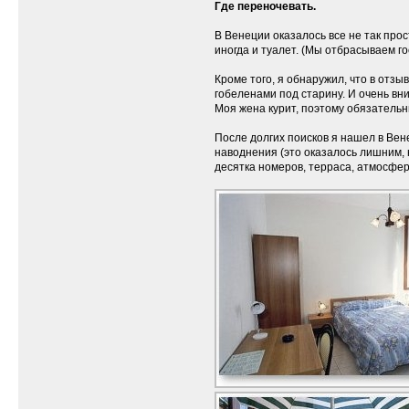
Где переночевать.
В Венеции оказалось все не так прос
иногда и туалет. (Мы отбрасываем г
Кроме того, я обнаружил, что в отз
гобеленами под старину. И очень вн
Моя жена курит, поэтому обязательн
После долгих поисков я нашел в Вен
наводнения (это оказалось лишним, н
десятка номеров, терраса, атмосфе