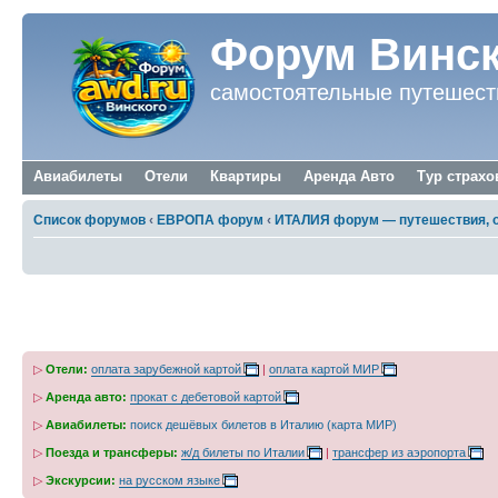
Форум Винск
самостоятельные путешест
Авиабилеты
Отели
Квартиры
Аренда Авто
Тур страхо
Список форумов
‹
ЕВРОПА форум
‹
ИТАЛИЯ форум — путешествия, 
Сколько секретов у Венеции?
▷
Отели:
оплата зарубежной картой
|
оплата картой МИР
▷
Аренда авто:
прокат с дебетовой картой
▷
Авиабилеты:
поиск дешёвых билетов в Италию (карта МИР)
▷
Поезда и трансферы:
ж/д билеты по Италии
|
трансфер из аэропорта
▷
Экскурсии:
на русском языке