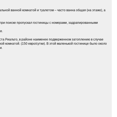
альной ванной комнатой и туалетом – часто ванна общая (на этаже), а
 и при поиске пропускал гостиницы с номерами, задрапированными
е.
оста Риальто, в районе наименее подверженном затоплению в случае
ой комнатой. (150 евро/сутки). В этой маленькой гостинице было около
м.