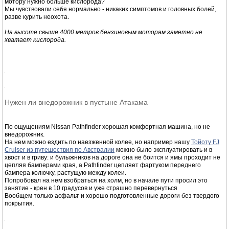
Laguna Miscanti и Laguna Meniquez
С утра поехали на юг.
По 23 дороге в сторону
Sn.Antonio de los Cobres
Целью этого путешествия были лагуны
Miscanti
и
Meniques
- местные
пишут так
Laguna Miscanti y Meniquez
Ехать 120-130 км.
Высота в районе лагун Атакамы — ключевой фактор как для
самочувствия, так и для работы автомобиля.
Высота повышается от 2500м в Сан Педро до 4200м на перевале к
лагунам.
И тут, на высоте мотор Ниссана перестал тянуть - возможно бензиновому
мотору нужно больше кислорода?
Мы чувствовали себя нормально - никаких симптомов и головных болей,
разве курить неохота.
На высоте свыше 4000 метров бензиновым моторам заметно не
хватает кислорода.