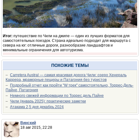
Итог:
путешествие по Чили на джипе — один из лучших форматов для
самостоятельных поездок. Страна идеально подходит для маршрута с
севера на юг: отличные дороги, разнообразие ландшафтов и
минимальные ограничения для автотуризма.
ПОХОЖИЕ ТЕМЫ
–
Carretera Austral — самая красивая дорога Чили: озеро Хенераль
Каррера, мраморные пещеры и Патагония без туристов
–
Подробный отчет как пройти "W трек" самостоятельно, Торрес-Дель-
Пайне, Патагония
–
Немного свежей информации по Торрес дель Пайне
–
Чили (январь 2025): практические заметки
–
Атакама 2,5 дня декабрь 2024
Винский
18 авг 2015, 22:28