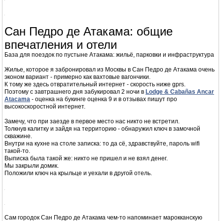
забронировано на одну ночь жилье.
Дорога не сложная, но очень однообразная: с одной стороны степь и с
другой степь.
Пару раз чуть не заснул за рулем.
Приходилось останавливаться и бегать вокруг машины чтобы разогнать
сонливое состояние.
По дороге от Антофагасты до Сан Педро де Атакама есть пара пунктов
оплаты за дорогу - дорога качественная, быстрая и поэтому
платная
.
Дорога проходит по пустынной местности: серо-буро, голо (ни одного
дерева или кустика). И еще здесь дует очень сильный ветер.
И дует ветер тут постоянно.
С перерывом на ночь.
Сан Педро де Атакама: общие
впечатления и отели
База для поездок по пустыне Атакама: жильё, парковки и инфраструктура
Жилье, которое я забронировал из Москвы в Сан Педро де Атакама очень
эконом вариант - примерно как вахтовые вагончики.
К тому же здесь отвратительный интернет - скорость ниже gprs.