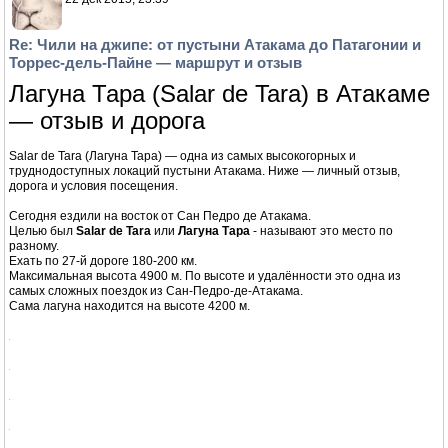
22 дек 2015, 04:22
Re: Чили на джипе: от пустыни Атакама до Патагонии и
Торрес-дель-Пайне — маршрут и отзыв
фоты и виды отпад ..
Lexuss97
22 дек 2015, 14:24
Re: Чили на джипе: от пустыни Атакама до Патагонии и
Торрес-дель-Пайне — маршрут и отзыв
Очень понравилось, давно вынашиваю мечту поехать в Чили.
Винский
22 дек 2015, 23:39
Re: Чили на джипе: от пустыни Атакама до Патагонии и
Торрес-дель-Пайне — маршрут и отзыв
Лагуна Тара (Salar de Tara) в Атакаме
— отзыв и дорога
Salar de Tara (Лагуна Тара) — одна из самых высокогорных и
труднодоступных локаций пустыни Атакама. Ниже — личный отзыв,