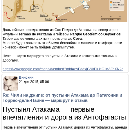
Дальнейшие передвижения из Сан Педро де Атакама на север через
купальни
Termas de Puritama
и гейзеры
Parque Geotérmico Geyser del
Tatío
и далее через шахты и промзоны до
Coya
.
Многое будет зависеть от объема бензобака в машине и комфортности
ночевок - может быть пойдем другим путем.
Ниже — карта маршрута по пустыне Атакама с ключевыми точками и
дорогами.
https://www.google.com/maps/d/embed?mid=zAPddxjGNkPk.kiG1nAFnXN2g
Винский
21 дек 2015, 05:06
Re: Чили на джипе: от пустыни Атакама до Патагонии и
Торрес-дель-Пайне — маршрут и отзыв
Пустыня Атакама — первые
впечатления и дорога из Антофагасты
Первые впечатления от пустыни Атакама: дорога из Антофагасты, аренда