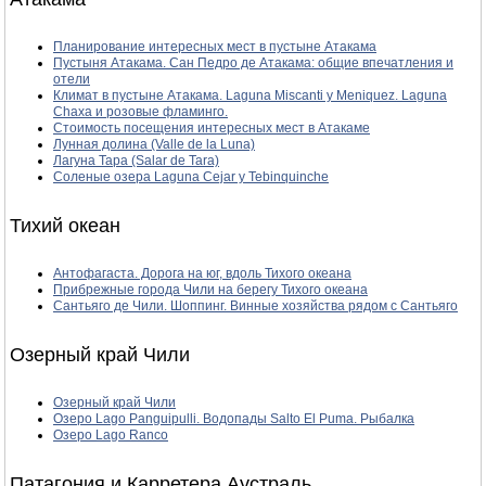
Планирование интересных мест в пустыне Атакама
Пустыня Атакама. Сан Педро де Атакама: общие впечатления и
отели
Климат в пустыне Атакама. Laguna Miscanti y Meniquez. Laguna
Chaxa и розовые фламинго.
Стоимость посещения интересных мест в Атакаме
Лунная долина (Valle de la Luna)
Лагуна Тара (Salar de Tara)
Соленые озера Laguna Cejar y Tebinquinche
Тихий океан
Антофагаста. Дорога на юг, вдоль Тихого океана
Прибрежные города Чили на берегу Тихого океана
Сантьяго де Чили. Шоппинг. Винные хозяйства рядом с Сантьяго
Озерный край Чили
Озерный край Чили
Озеро Lago Panguipulli. Водопады Salto El Puma. Рыбалка
Озеро Lago Ranco
Патагония и Карретера Аустраль