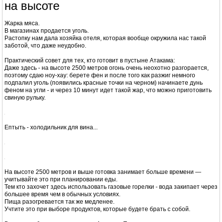
Оплата только наличными, песо.
Билеты проверяют еще в одном месте, учтите это - в пустыне есть
дорожка, по которой можно объехать первый КПП.
Готовка еды в Атакаме: жарка мяса
на высоте
Жарка мяса.
В магазинах продается уголь.
Растопку нам дала хозяйка отеля, которая вообще окружила нас такой
заботой, что даже неудобно.
Практический совет для тех, кто готовит в пустыне Атакама:
Даже здесь - на высоте 2500 метров огонь очень неохотно разгорается,
поэтому сдаю ноу-хау: берете фен и после того как разжиг немного
подпалил уголь (появились красные точки на черном) начинаете дунь