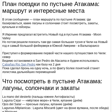
План поездки по пустыне Атакама:
маршрут и интересные места
В этом сообщении — план маршрута по пустыне Атакама: где
базироваться, какие лагуны и солончаки стоит посмотреть, закаты,
купальни и гейзеры.
Я Икринке предлагал встретить Новый год в пустыне Атакама - Moon
Valley
Но потом решили поехать там где самая большая тусня в Чили на Новый
год и самый большой фейерверк в Южной Америке - в Вальпараисо
Приступил к формированию первой части нашего путешествия по Чили:
север
Видимо остановимся в San Pedro de Atacama и будем использовать
Cabañas Rio San Pedro
как базу на 2 дня
Пока сделал бронь на одну ночь, а по факту более понятной станет
логистика дальнейших перемещений
Что посмотреть в пустыне Атакама:
лагуны, солончаки и закаты
La mano del desierto (пальцы южнее Антофагасты)
Laguna Cejar — «мёртвое море» в Чили, купание (днём)
Ojos del Salar — пресные лагуны, купание (днём)
Lagunas Altiplanicas : Laguna Miscanti (цвет на фоне вулкана, после обеда)
и Miniques