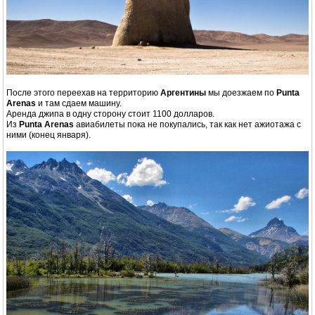
После этого переехав на территорию
Аргентины
мы доезжаем по
Punta
Arenas
и там сдаем машину.
Аренда джипа в одну сторону стоит 1100 долларов.
Из
Punta Arenas
авиабилеты пока не покупались, так как нет ажиотажа с
ними (конец января).