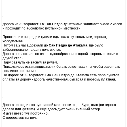
Первым делом поехали искать супермаркет в Антофагасте: нужно было
купить холодильник и продукты.
Не учли одного: сегодня было воскресение, а через 4 дня Рождество.
Пробки в городе нереальные.
Очереди в единственном в Антофагасте супермаркете на кассе как в
подмосковном Ашане за неделю до Нового года.
Антофагаста - ничего красивого из себя не представляет.
Антофагаста — типичный транзитный город на пути в пустыню Атакама,
задерживаться здесь смысла нет.
Не могу предположить что здесь можно делать более 1 часа.
Дорога из Антофагасты в Сан-Педро-де-Атакама занимает около 2 часов
и проходит по абсолютно пустынной местности.
Простояли в очереди и купили еды, палатку, спальники, керогаз,
холодильник.
Потом за 2 часа доехали до
Сан Педро де Атакама
, где было