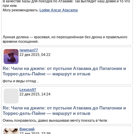
феном на угли - и через 10 минут идет такой жар, что можно приготовить
свиную рульку.
Ептыть - холодильник для вина...
На высоте 2500 метров и выше готовка занимает больше времени —
учитывайте это при планировании еды.
Тем кто захочет здесь использовать газовые горелки - вода закипает через
большее время чем в обычных условиях.
Пища разогревается так же медленее.
Учтите это при выборе продуктов, которые будете брать с собой.
В качестве базы для поездок по Атакаме: Так выглядит наш домик и то что
при нем.
Могу рекомендовать:
Lodge Ancar Atacama
Лунная долина — красивая, но переоценённая без дрона и правильного
времени посещения.
newman77