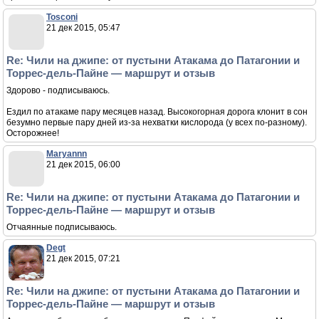
Важно: большинство достопримечательностей в Атакаме имеют строгий
график работы — после 17:30–19:00 въезд закрыт.
Сильно устали, но тем не менее вечером успели съездить в:
-
Laguna Cejar
(уперлись в закрытый шлагбаум - лагуна работает до 17:30)
-
Lake Tebinquinche
(времени ходить вокруг не было, поэтому поднял
квадрокоптер и он на удивление выдержал сильный ветер)
- два небольших котлована с водой (там вроде как купаться можно)
Ojos
del Salar
- доехали до въезда в Лунную долину (опять же уперлись в закрытый
шлагбаум - долина работает до 19:00)
Первый день в Атакаме показал главное: здесь нужно планировать всё по
времени и приезжать не уставшим.
Tosconi
21 дек 2015, 05:47
Re: Чили на джипе: от пустыни Атакама до Патагонии и
Торрес-дель-Пайне — маршрут и отзыв
Здорово - подписываюсь.
Ездил по атакаме пару месяцев назад. Высокогорная дорога клонит в сон
безумно первые пару дней из-за нехватки кислорода (у всех по-разному).