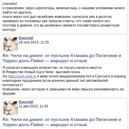
спасибо!
к сожалению, через агрегаторы, включая ваш, с нашими условиями ничего
найти не удалось.
поиск через гугл дал чилийские компании, написала уже в десяток,
примерно из половины уже пришли ответы, что также ничего нет.
поэтому и думала, что вы возможно сможете посоветовать конкретную
контору.
Винский
28 ноя 2015, 11:35
Re: Чили на джипе: от пустыни Атакама до Патагонии и
Торрес-дель-Пайне — маршрут и отзыв
Я написал в меньшее количество, но писать начал в августе
В Рождество-Новый год в Чили - высокий сезон.
На
https://cars.awd.ru
я вижу полно внедорожников 4х4 в Сантьяго в период
новогодних праздников (если конечно данный тип автомобилей
интересует)
Компанию, через которую я заказывал не вижу смысла рекламировать на
форуме
Винский
11 дек 2015, 11:03
Re: Чили на джипе: от пустыни Атакама до Патагонии и
Торрес-дель-Пайне — маршрут и отзыв