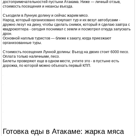
Атакама — место, где климат и высота требуют планирования, но
взамен дают одни из самых сильных пейзажей в Чили.
Винский
22 дек 2015, 03:41
Re: Чили на джипе: от пустыни Атакама до Патагонии и
Торрес-дель-Пайне — маршрут и отзыв
Лунная долина (Valle de la Luna) в
Атакаме — отзыв и советы
Лунная долина (Valle de la Luna) — одна из самых популярных
достопримечательностей пустыни Атакама. Ниже — личный отзыв,
стоимость посещения и нюансы въезда.
Съездили в Лунную долину и сейчас жарим мясо.
Народ, который организовано покупает тур и их везут автобусами -
дружно лезут на дюну, чтобы сделать снимок, который я сделаю завтра с
квадрокоптера - сегодня поснимал с земли и посмотрел откуда запускать
дрон.
Основной наплыв туристов — ближе к закату, когда приезжают
организованные туры.
Стоимость посещения Лунной долины: Въезд на двоих стоит 6000 песо.