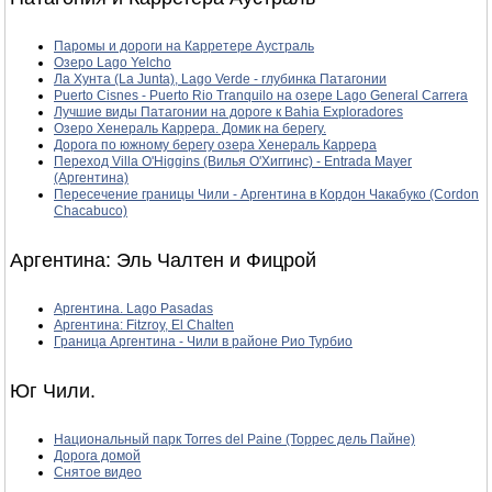
Паромы и дороги на Карретере Аустраль
Озеро Lago Yelcho
Ла Хунта (La Junta), Lago Verde - глубинка Патагонии
Puerto Cisnes - Puerto Rio Tranquilo на озере Lago General Carrera
Лучшие виды Патагонии на дороге к Bahia Exploradores
Озеро Хенераль Каррера. Домик на берегу.
Дорога по южному берегу озера Хенераль Каррера
Переход Villa O'Higgins (Вилья О'Хиггинс) - Entrada Mayer
(Аргентина)
Пересечение границы Чили - Аргентина в Кордон Чакабуко (Cordon
Chacabuco)
Аргентина: Эль Чалтен и Фицрой
Аргентина. Lago Pasadas
Аргентина: Fitzroy, El Chalten
Граница Аргентина - Чили в районе Рио Турбио
Юг Чили.
Национальный парк Torres del Paine (Торрес дель Пайне)
Дорога домой
Снятое видео