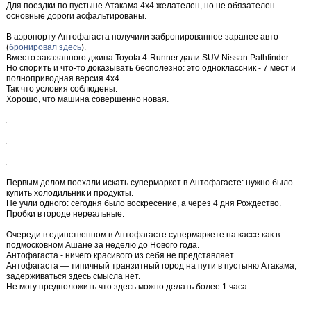
Но поспать нормально все равно не удалось - прилетели в Сантьяго в
полночь, следующий рейс у нас был в 8 утра.
Получилось ночное стояние в очереди к стойке регистрации на рейс Sky
Airlines до
Антофагаста
.
Хорошо, что в аэропорту есть vip зал куда можно зайти по Priority Pass или
черной Master Card.
Для поездки по пустыне Атакама 4x4 желателен, но не обязателен —
основные дороги асфальтированы.
В аэропорту Антофагаста получили забронированное заранее авто
(
бронировал здесь
).
Вместо заказанного джипа Toyota 4-Runner дали SUV Nissan Pathfinder.
Но спорить и что-то доказывать бесполезно: это одноклассник - 7 мест и
полноприводная версия 4х4.
Так что условия соблюдены.
Хорошо, что машина совершенно новая.