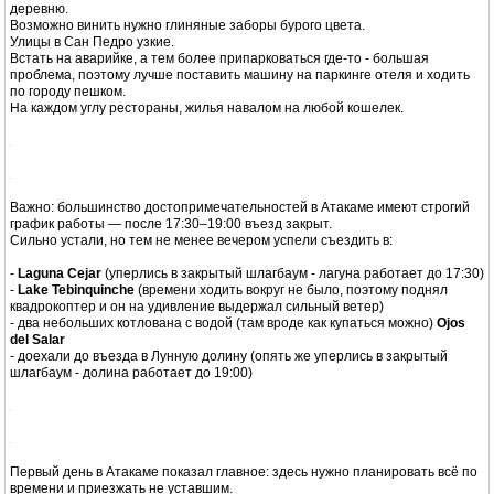
Поэтому с завтрашнего дня забукировал 2 ночи в
Lodge & Cabañas Ancar
Atacama
- оценка на букинге оценка 9 и в отзывах пишут про
высокоскоростной интернет.
Замечу, что при заезде в первое место нас никто не встретил.
Толкнув калитку и зайдя на территорию - обнаружил ключ в замочной
скважине.
Внутри на кухне на столе записка: то да сё, здравствуйте, пароль wifi
такой-то.
Выписка была такой же: никто не пришел и не взял денег.
Мы закрыли домик.
Положили ключ на крыльце и уехали в другой отель.
Сам городок Сан Педро де Атакама чем-то напоминает марокканскую
деревню.
Возможно винить нужно глиняные заборы бурого цвета.
Улицы в Сан Педро узкие.
Встать на аварийке, а тем более припарковаться где-то - большая
проблема, поэтому лучше поставить машину на паркинге отеля и ходить
по городу пешком.
На каждом углу рестораны, жилья навалом на любой кошелек.