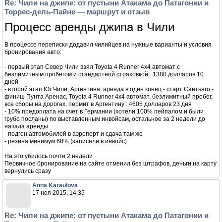
Re: Чили на джипе: от пустыни Атакама до Патагонии и
Торрес-дель-Пайне — маршрут и отзыв
Процесс аренды джипа в Чили
В процессе переписки додавил чилийцев на нужные варианты и условия
бронирования авто:
- первый этап Север Чили взял Toyota 4 Runner 4x4 автомат с
безлимитным пробегом и стандартной страховкой : 1380 долларов 10
дней
- второй этап Юг Чили, Аргентина; аренда в один конец - старт Сантьяго -
финиш Пунта Аренас, Toyota 4 Runner 4x4 автомат, безлимитный пробег,
все сборы на дорогах, пермит в Аргентину : 4605 долларов 23 дня
- 10% предоплата на счет в Германии (хотели 100% пейпалом и были
грубо посланы) по выставленным инвойсам, остальное за 2 недели до
начала аренды
- подгон автомобилей в аэропорт и сдача там же
- резина минимум 60% (записали в инвойс)
На это убилось почти 2 недели
Первичное бронирование на сайте отменил без штрафов, деньги на карту
вернулись сразу
Anna Karaulova
17 ноя 2015, 14:35
Re: Чили на джипе: от пустыни Атакама до Патагонии и