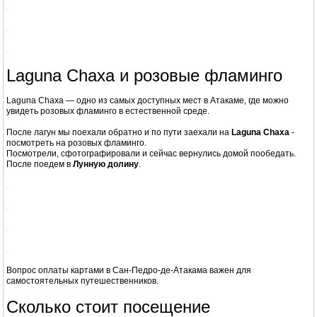
Нужен ли внедорожник в пустыне Атакама
По ощущениям Nissan Pathfinder хорошая комфортная машина, но не
внедорожник.
На нем можно ездить по наезженной колее, но например нашу
Тойоту FJ
Cruiser из путешествия по Австралии
можно было эксплуатировать и в
хвост и в гриву: и булыжников на дороге она не боится и ямы проходит не
цепляя бамперами края, а Pathfinder цепляет фартуком переднего
бампера колючку, растущую между колеи.
Попробовал на нем взобраться на холм, но в начале пути просил это
занятие - крен в 10 градусов и уже страшно перевернуться
Вообщем только асфальт и хорошо подготовленные дороги без твердого
покрытия.
Laguna Chaxa и розовые фламинго
Laguna Chaxa — одно из самых доступных мест в Атакаме, где можно
увидеть розовых фламинго в естественной среде.