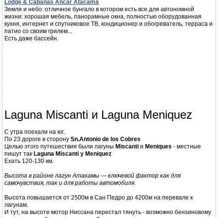
Климат пустыни Атакама резко континентальный: жарко днём, холодно
ночью, сильный ветер и большая высота над уровнем моря.
Пустыня - это пустыня (резко континентальный климат).
Вчера днем и вечером было жарко и ехали мы в машине с включенным
кондиционером.
А как только село солнце на улице резко похолодало.
Спали под несколькими одеялами и казалось, что в спальне изо рта идет
пар.
Мы покинули первое жилье и переселились во второе - о нем писал выше:
Lodge & Cabañas Ancar Atacama
Земля и небо: отличное бунгало в котором есть все для автономной
жизни: хорошая мебель, панорамные окна, полностью оборудованная
кухня, интернет и спутниковое ТВ, кондиционер и обогреватель, терраса и
патио со своим грилем...
Есть даже бассейн.