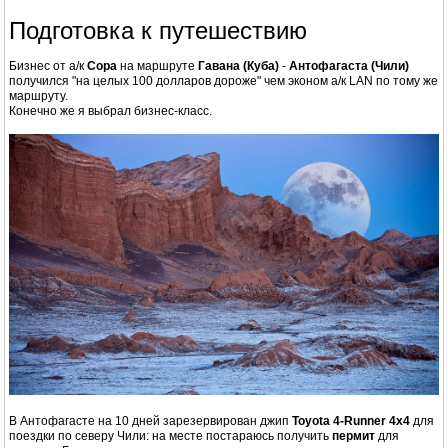
Подготовка к путешествию
Бизнес от а/к
Copa
на маршруте
Гавана (Куба)
-
Антофагаста (Чили)
получился "на целых 100 долларов дороже" чем эконом а/к LAN по тому же
маршруту.
Конечно же я выбрал бизнес-класс.
В Антофагасте на 10 дней зарезервирован джип
Toyota 4-Runner 4x4
для
поездки по северу Чили: на месте постараюсь получить
пермит
для