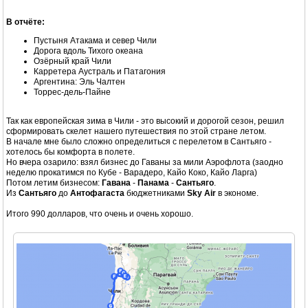
В отчёте:
Пустыня Атакама и север Чили
Дорога вдоль Тихого океана
Озёрный край Чили
Карретера Аустраль и Патагония
Аргентина: Эль Чалтен
Торрес-дель-Пайне
Так как европейская зима в Чили - это высокий и дорогой сезон, решил
сформировать скелет нашего путешествия по этой стране летом.
В начале мне было сложно определиться с перелетом в Сантьяго -
хотелось бы комфорта в полете.
Но вчера озарило: взял бизнес до Гаваны за мили Аэрофлота (заодно
неделю прокатимся по Кубе - Варадеро, Кайо Коко, Кайо Ларга)
Потом летим бизнесом:
Гавана
-
Панама
-
Сантьяго
.
Из
Сантьяго
до
Антофагаста
бюджетниками
Sky Air
в экономе.
Итого 990 долларов, что очень и очень хорошо.