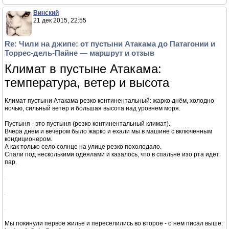
Viktor1976
21 дек 2015, 12:22
Re: Чили на джипе: от пустыни Атакама до Патагонии и
Торрес-дель-Пайне — маршрут и отзыв
Подписываюсь
Startup&Travel
21 дек 2015, 21:03
Re: Чили на джипе: от пустыни Атакама до Патагонии и
Торрес-дель-Пайне — маршрут и отзыв
А мы на этой неделе в Атакаму собираемся и оттуда в Боливию на
Солончак Уюни.
Винский
21 дек 2015, 22:55
Re: Чили на джипе: от пустыни Атакама до Патагонии и
Торрес-дель-Пайне — маршрут и отзыв
Климат в пустыне Атакама:
температура, ветер и высота