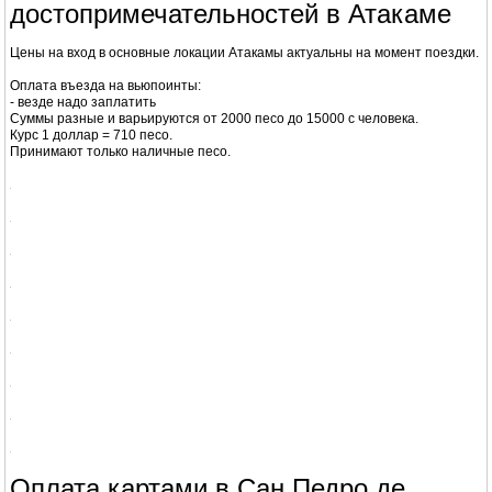
После лагун мы поехали обратно и по пути заехали на
Laguna Chaxa
-
посмотреть на розовых фламинго.
Посмотрели, сфотографировали и сейчас вернулись домой пообедать.
После поедем в
Лунную долину
.
Вопрос оплаты картами в Сан-Педро-де-Атакама важен для
самостоятельных путешественников.
Сколько стоит посещение
достопримечательностей в Атакаме
Цены на вход в основные локации Атакамы актуальны на момент поездки.
Оплата въезда на вьюпоинты:
- везде надо заплатить
Суммы разные и варьируются от 2000 песо до 15000 с человека.
Курс 1 доллар = 710 песо.
Принимают только наличные песо.