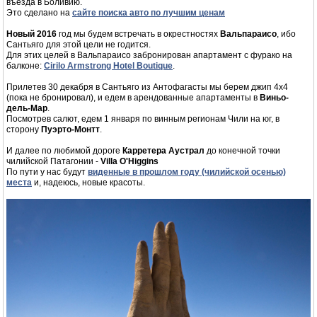
въезда в Боливию.
Это сделано на
сайте поиска авто по лучшим ценам
Новый 2016
год мы будем встречать в окрестностях
Вальпараисо
, ибо
Сантьяго для этой цели не годится.
Для этих целей в Вальпараисо забронирован апартамент с фурако на
балконе:
Cirilo Armstrong Hotel Boutique
.
Прилетев 30 декабря в Сантьяго из Антофагасты мы берем джип 4x4
(пока не бронировал), и едем в арендованные апартаменты в
Виньо-
дель-Мар
.
Посмотрев салют, едем 1 января по винным регионам Чили на юг, в
сторону
Пуэрто-Монтт
.
И далее по любимой дороге
Карретера Аустрал
до конечной точки
чилийской Патагонии -
Villa O'Higgins
По пути у нас будут
виденные в прошлом году (чилийской осенью)
места
и, надеюсь, новые красоты.