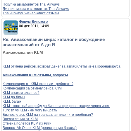
Покупка авиабилетов Thai Airways
Лучшие места в самолетах Thai Airways
Thai Airways бизнес-класс отзывы
Форум Винского
06 дек 2011, 14:09
Re: Авиакомпании мира: каталог и обсуждение
авиакомпаний от А до Я
Авиакомпания KLM
KLM отмена рейсов, возврат денег за авиабилеты из-за коронавируса
Авиакомпания KLM отзывы, вопросы
Компенсация от КЛМ стоит ли требовать?
Компенсация за отмену рейса КЛМ
KLM в каком альянсе?
KLM до Лимы
KLM, багаж
KLM - платный апгрейд до бизнеса при регистрации через инет
Turkish vs KLM - не могу выбрать
Бизнес-класс KLM на трансатлантике - кто пробовал?
Впечатления от KLM
Отмена полётов KLM из Риги
Вопрос: Air One и KLM (регистрация багажа)