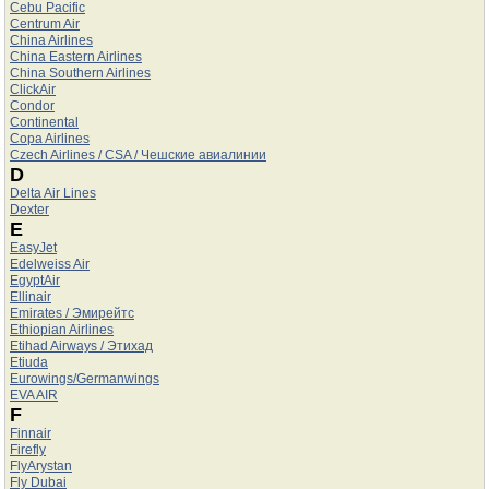
Cebu Pacific
Centrum Air
China Airlines
China Eastern Airlines
China Southern Airlines
ClickAir
Condor
Continental
Copa Airlines
Czech Airlines / CSA / Чешские авиалинии
D
Delta Air Lines
Dexter
E
EasyJet
Edelweiss Air
EgyptAir
Ellinair
Emirates / Эмирейтс
Ethiopian Airlines
Etihad Airways / Этихад
Etiuda
Eurowings/Germanwings
EVA AIR
F
Finnair
Firefly
FlyArystan
Fly Dubai