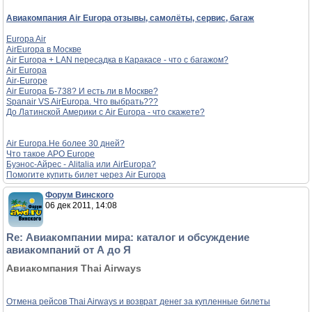
Авиакомпания Air Europa отзывы, самолёты, сервис, багаж
Europa Air
AirEuropa в Москве
Air Europa + LAN пересадка в Каракасе - что с багажом?
Air Europa
Air-Europe
Air Europa Б-738? И есть ли в Москве?
Spanair VS AirEuropa. Что выбрать???
До Латинской Америки с Air Europa - что скажете?
Air Europa.Не более 30 дней?
Что такое APO Europe
Буэнос-Айрес - Alitalia или AirEuropa?
Помогите купить билет через Air Europa
Форум Винского
06 дек 2011, 14:08
Re: Авиакомпании мира: каталог и обсуждение
авиакомпаний от А до Я
Авиакомпания Thai Airways
Отмена рейсов Thai Airways и возврат денег за купленные билеты