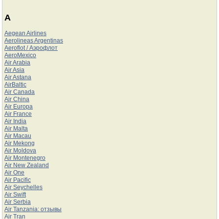
A
Aegean Airlines
Aerolineas Argentinas
Aeroflot / Аэрофлот
AeroMexico
Air Arabia
Air Asia
Air Astana
AirBaltic
Air Canada
Air China
Air Europa
Air France
Air India
Air Malta
Air Macau
Air Mekong
Air Moldova
Air Montenegro
Air New Zealand
Air One
Air Pacific
Air Seychelles
Air Swift
Air Serbia
Air Tanzania: отзывы
Air Tran