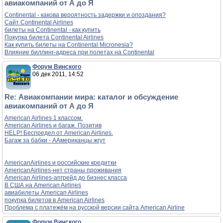
авиакомпаний от А до Я
Continental - какова вероятность задержки и опоздания?
Сайт Continental Airlines
билеты на Continental - как купить
Покупка билета Continental Airlines
Как купить билеты на Continental Micronesia?
Влияние биллинг-адреса при полетах на Continental
Форум Винского
06 дек 2011, 14:52
Re: Авиакомпании мира: каталог и обсуждение
авиакомпаний от А до Я
American Airlines 1 классом.
American Airlines и багаж. Позитив
HELP! Беспредел от American Airlines.
Багаж за бабки - ААмериканцы жгут
AmericanAirlines и российские кредитки
AmericanAirlines-нет страны проживания
American Airlines-апгрейд до бизнес класса
В США на American Airlines
авиабилеты American Airlines
покупка билетов в American Airlines
Проблема с платежём на русской версии сайта American Airline
Форум Винского