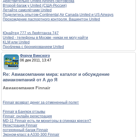
Действительно United Airlines скотовозка
Второй багаж у United (США-Россия)
Летайте самолётами United
Поделитесь опытом-Continental,Air Canada,United и US Airways
Прохождение паспортного контроля. Вашингтон United
Юнайтед 777 vs Люфтганза 747
United - телефоны в Москве -никак не могу найти
KLM или United
Проблема с бронированием United
Форум Винского
06 дек 2011, 13:47
Re: Авиакомпании мира: каталог и обсуждение
авиакомпаний от А до Я
Авиакомпания Finnair
Finnair возврат денег за отмененный полет
Finnair в Бангкок отзывы
Finnair: онлайн регистрация
MD-11 Finnair есть ли мониторы в спинках кресел?
Регистрация Finnair
потерянный багаж Finnair
Эконом-класс в А330-300 Finnair