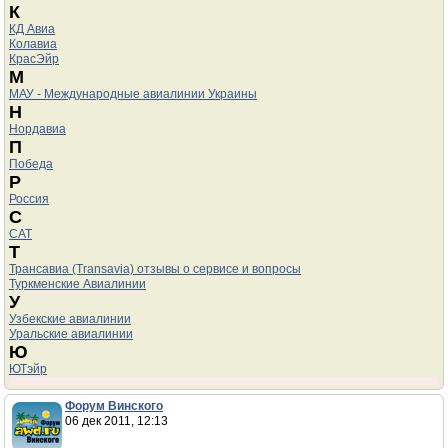
К
КД Авиа
Колавиа
КрасЭйр
М
МАУ - Международные авиалинии Украины
Н
Нордавиа
П
Победа
Р
Россия
С
САТ
Т
Трансавиа (Transavia) отзывы о сервисе и вопросы
Туркменские Авиалинии
У
Узбекские авиалинии
Уральские авиалинии
Ю
ЮТэйр
Форум Винского
06 дек 2011, 12:13