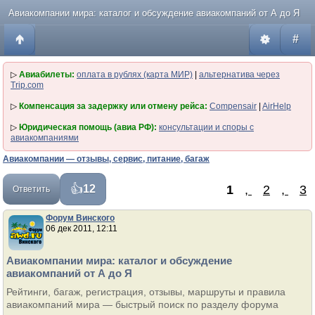
Авиакомпании мира: каталог и обсуждение авиакомпаний от А до Я
#
▷
Авиабилеты:
оплата в рублях (карта МИР)
|
альтернатива через
Trip.com
▷
Компенсация за задержку или отмену рейса:
Compensair
|
AirHelp
▷
Юридическая помощь (авиа РФ):
консультации и споры с
авиакомпаниями
Авиакомпании — отзывы, сервис, питание, багаж
1
,
2
,
3
12
Ответить
Форум Винского
06 дек 2011, 12:11
Авиакомпании мира: каталог и обсуждение
авиакомпаний от А до Я
Рейтинги, багаж, регистрация, отзывы, маршруты и правила
авиакомпаний мира — быстрый поиск по разделу форума