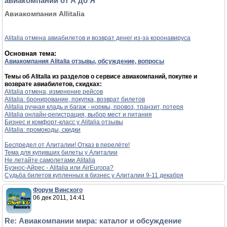
авиакомпаний от А до Я
Авиакомпания Allitalia
Alitalia отмена авиабилетов и возврат денег из-за коронавируса
Основная тема:
Авиакомпания Alitalia отзывы, обсуждение, вопросы
Темы об Alitalia из разделов о сервисе авиакомпаний, покупке и
возврате авиабилетов, скидках:
Alitalia отмена, изменение рейсов
Alitalia: бронирование, покупка, возврат билетов
Alitalia ручная кладь и багаж - нормы, провоз, транзит, потеря
Alitalia онлайн-регистрация, выбор мест и питания
Бизнес и комфорт-класс у Alitalia отзывы
Alitalia: промокоды, скидки
Беспредел от Алиталии! Отказ в перелёте!
Тема для купивших билеты у Алиталии
Не летайте самолетами Alitalia
Буэнос-Айрес - Alitalia или AirEuropa?
Судьба билетов купленных в бизнес у Алиталии 9-11 декабря
Форум Винского
06 дек 2011, 14:41
Re: Авиакомпании мира: каталог и обсуждение