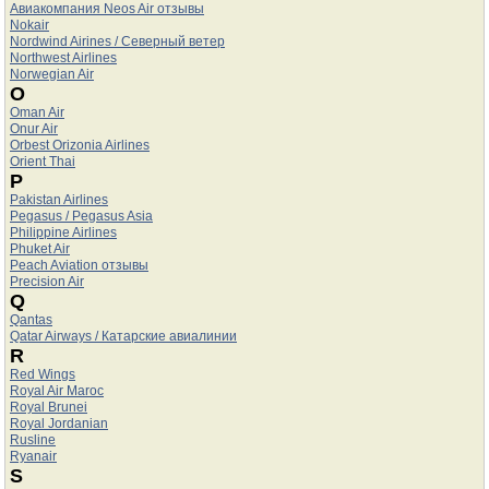
Авиакомпания Neos Air отзывы
Nokair
Nordwind Airines / Северный ветер
Northwest Airlines
Norwegian Air
O
Oman Air
Onur Air
Orbest Orizonia Airlines
Orient Thai
P
Pakistan Airlines
Pegasus / Pegasus Asia
Philippine Airlines
Phuket Air
Peach Aviation отзывы
Precision Air
Q
Qantas
Qatar Airways / Катарские авиалинии
R
Red Wings
Royal Air Maroc
Royal Brunei
Royal Jordanian
Rusline
Ryanair
S