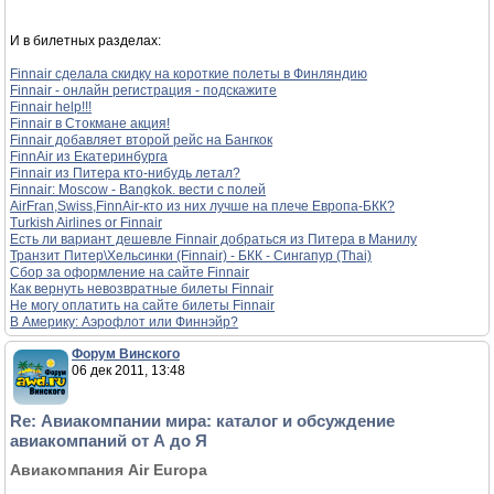
И в билетных разделах:
Finnair сделала скидку на короткие полеты в Финляндию
Finnair - онлайн регистрация - подскажите
Finnair help!!!
Finnair в Стокмане акция!
Finnair добавляет второй рейс на Бангкок
FinnAir из Екатеринбурга
Finnair из Питера кто-нибудь летал?
Finnair: Moscow - Bangkok. вести с полей
AirFran,Swiss,FinnAir-кто из них лучше на плече Европа-БКК?
Turkish Airlines or Finnair
Есть ли вариант дешевле Finnair добраться из Питера в Манилу
Транзит Питер\Хельсинки (Finnair) - БКК - Сингапур (Thai)
Сбор за оформление на сайте Finnair
Как вернуть невозвратные билеты Finnair
Не могу оплатить на сайте билеты Finnair
В Америку: Аэрофлот или Финнэйр?
Форум Винского
06 дек 2011, 13:48
Re: Авиакомпании мира: каталог и обсуждение
авиакомпаний от А до Я
Авиакомпания Air Europa