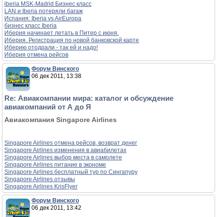
iberia MSK-Madrid Бизнес класс
LAN и Iberia потеряли багаж
Испания: Iberia vs AirEuropa
бизнес класс Iberia
Иберия начинает летать в Питер с июня.
Иберия. Регистрация по новой банковской карте
Иберию отодрали - так ей и надо!
Иберия отмена рейсов
Форум Винского
06 дек 2011, 13:38
Re: Авиакомпании мира: каталог и обсуждение
авиакомпаний от А до Я
Авиакомпания Singapore Airlines
Singapore Airlines отмена рейсов, возврат денег
Singapore Airlines изменения в авиабилетах
Singapore Airlines выбор места в самолете
Singapore Airlines питание в экономе
Singapore Airlines бесплатный тур по Сингапуру
Singapore Airlines отзывы
Singapore Airlines KrisFlyer
Форум Винского
06 дек 2011, 13:42