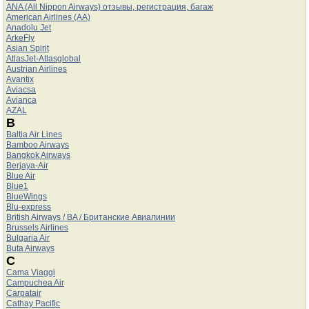
ANA (All Nippon Airways) отзывы, регистрация, багаж
American Airlines (AA)
Anadolu Jet
ArkeFly
Asian Spirit
AtlasJet-Atlasglobal
Austrian Airlines
Avantix
Aviacsa
Avianca
AZAL
B
Baltia Air Lines
Bamboo Airways
Bangkok Airways
Berjaya-Air
Blue Air
Blue1
BlueWings
Blu-express
British Airways / BA / Британские Авиалинии
Brussels Airlines
Bulgaria Air
Buta Airways
C
Cama Viaggi
Campuchea Air
Carpatair
Cathay Pacific