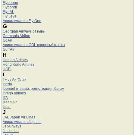
Flybaboo
Flybondi
FlyLAL
Fly Level
Авиакомпания Fly One
G
Georgian Airways отзывы
Germania Airline
GoAir
Авиакомпания GOL вопросы/ответы
Gulf Air
H
Hainan Airlines
Hong Kong Airlines
HOP!
I
I Fly / Ай Флай
Iberia
Iberojet отзывы, регистрация, багаж
Indigo airlines
ITA
Isaan Air
Israir
J
JAL Japan Air Lines
Авиакомпания Jeju air.
Jet Airways
Jetcombo