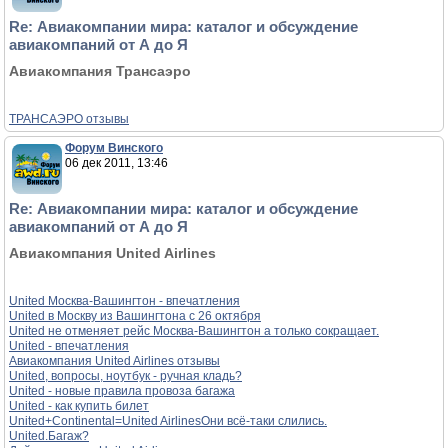
Re: Авиакомпании мира: каталог и обсуждение
авиакомпаний от А до Я
Авиакомпания Трансаэро
ТРАНСАЭРО отзывы
Форум Винского
06 дек 2011, 13:46
Re: Авиакомпании мира: каталог и обсуждение
авиакомпаний от А до Я
Авиакомпания United Airlines
United Москва-Вашингтон - впечатления
United в Москву из Вашингтона с 26 октября
United не отменяет рейс Москва-Вашингтон а только сокращает.
United - впечатления
Авиакомпания United Airlines отзывы
United, вопросы, ноутбук - ручная кладь?
United - новые правила провоза багажа
United - как купить билет
United+Continental=United AirlinesОни всё-таки слились.
United.Багаж?