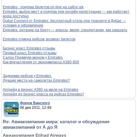
Emirates - покупка билетов on-line на сайте а/к
Emirates: выбор мест и покупка при онлайн-регистрации — как работает,
когда доступно
Dubai Connect от Emirates: бесплатный отель при транзите в Дубае —
условия и оформление
Emirates: питание на борту — классы, меню, спецпитание, как заказать
Emirates отмена рейсов, возврат билетов
Бизнес класс Emirates отзывы
Первый класс Emirates отзывы
Салон Премиум-эконом у Emirates
Как впечатления от экономкласса A380-800
Задержки рейсов у Emirates.
Лучшие места на самолетах Emirates?
Апгрейд в бизнес A380 за мили на Emirates
Апгрейд до бизнес класса на рейсах Emirates?
Форум Винского
06 дек 2011, 12:49
Re: Авиакомпании мира: каталог и обсуждение
авиакомпаний от А до Я
Авиакомпания Etihad Airways