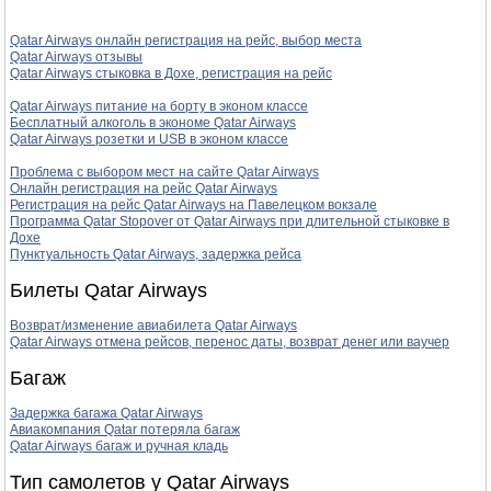
Qatar Airways онлайн регистрация на рейс, выбор места
Qatar Airways отзывы
Qatar Airways стыковка в Дохе, регистрация на рейс
Qatar Airways питание на борту в эконом классе
Бесплатный алкоголь в экономе Qatar Airways
Qatar Airways розетки и USB в эконом классе
Проблема с выбором мест на сайте Qatar Airways
Онлайн регистрация на рейс Qatar Airways
Регистрация на рейс Qatar Airways на Павелецком вокзале
Программа Qatar Stopover от Qatar Airways при длительной стыковке в
Дохе
Пунктуальность Qatar Airways, задержка рейса
Билеты Qatar Airways
Возврат/изменение авиабилета Qatar Airways
Qatar Airways отмена рейсов, перенос даты, возврат денег или ваучер
Багаж
Задержка багажа Qatar Airways
Авиакомпания Qatar потеряла багаж
Qatar Airways багаж и ручная кладь
Тип самолетов у Qatar Airways