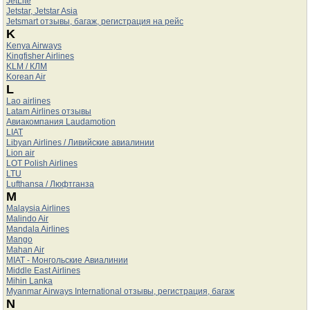
JetLite
Jetstar, Jetstar Asia
Jetsmart отзывы, багаж, регистрация на рейс
K
Kenya Airways
Kingfisher Airlines
KLM / КЛМ
Korean Air
L
Lao airlines
Latam Airlines отзывы
Авиакомпания Laudamotion
LIAT
Libyan Airlines / Ливийские авиалинии
Lion air
LOT Polish Airlines
LTU
Lufthansa / Люфтганза
M
Malaysia Airlines
Malindo Air
Mandala Airlines
Mango
Mahan Air
MIAT - Монгольские Авиалинии
Middle East Airlines
Mihin Lanka
Myanmar Airways International отзывы, регистрация, багаж
N