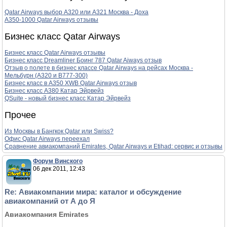
Qatar Airways выбор А320 или А321 Москва - Доха
A350-1000 Qatar Airways отзывы
Бизнес класс Qatar Airways
Бизнес класс Qatar Airways отзывы
Бизнес класс Dreamliner Боинг 787 Qatar Aiways отзыв
Отзыв о полете в бизнес классе Qatar Airways на рейсах Москва -
Мельбурн (A320 и B777-300)
Бизнес класс в А350 XWB Qatar Airways отзыв
Бизнес класс А380 Катар Эйрвейз
QSuite - новый бизнес класс Катар Эйрвейз
Прочее
Из Москвы в Бангкок Qatar или Swiss?
Oфис Qatar Airways переехал
Сравнение авиакомпаний Emirates, Qatar Airways и Etihad: сервис и отзывы
Форум Винского
06 дек 2011, 12:43
Re: Авиакомпании мира: каталог и обсуждение
авиакомпаний от А до Я
Авиакомпания Emirates