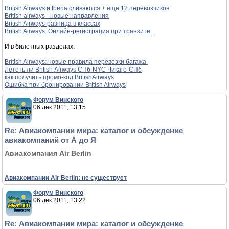
British Airways и Iberia сливаются + еще 12 перевозчиков
British airways - новые направления
British Airways-разница в классах
British Airways. Онлайн-регистрация при транзите.
И в билетных разделах:
British Airways: новые правила перевозки багажа.
Лететь ли British Аirways СПб-NYC Чикаго-СПб
как получить промо-код BritishAirways
Ошибка при бронировании British Airways
Форум Винского
06 дек 2011, 13:15
Re: Авиакомпании мира: каталог и обсуждение
авиакомпаний от А до Я
Авиакомпания Air Berlin
Авиакомпании Air Berlin: не существует
Форум Винского
06 дек 2011, 13:22
Re: Авиакомпании мира: каталог и обсуждение