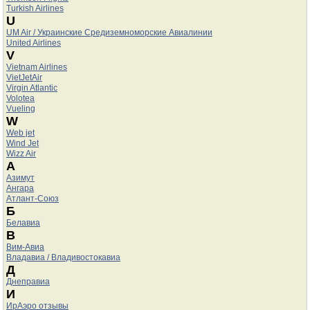
Turkish Airlines
U
UM Air / Украинские Средиземноморские Авиалинии
United Airlines
V
Vietnam Airlines
VietJetAir
Virgin Atlantic
Volotea
Vueling
W
Web jet
Wind Jet
Wizz Air
А
Азимут
Ангара
Атлант-Союз
Б
Белавиа
В
Вим-Авиа
Владавиа / Владивостокавиа
Д
Днеправиа
И
ИрАэро отзывы