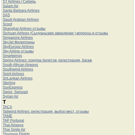
S7 Airlines / Сибирь
Salam Air
Santa Barbara Airlines
SAS
Saudi Arabian Airlines
Scoot
Shanghai Airlines отзывы
Sichuan Airlines (Сычуаньские авиалинии ) вопросы и отзывы
Singapore Airlines
SkyJet Филиппины
SkyEurope Airlines
Sky Airline отзывы
Smartwings
Spring Airlines: покупка билетов, регистрация, багаж
South African Airways
Southwind Airlines
Spirit Airlines
SriLankan Airlines
Sterling
SunExpress
Swiss, Swissair
Syrian Air
T
TACA
Tailwind Airlines: регистрация, выбор мест, отзывы
TAME
TAP Portugal
Thai Airways
Thai Smile Air
Thomson Flights